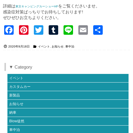
詳細は
をご覧くださいませ。
東京キャンピングカーショーHP
感染症対策ばっちりでお待ちしております!
ぜひぜひお立ちよりください。
Faceb
Pinter
Twitter
Tumblr
Line
Email
共有
ook
est
2020年9月18日
イベント
,
お知らせ
,
車中泊
▼ Category
イベント
カスタムカー
新製品
お知らせ
納車
Blow徒然
車中泊