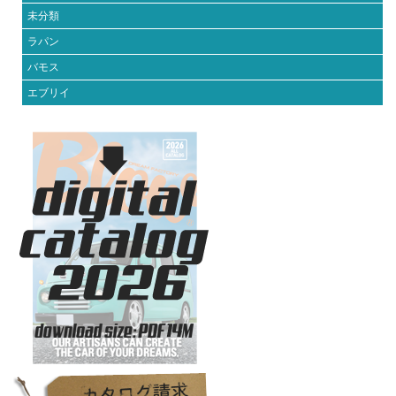
未分類
ラパン
バモス
エブリイ