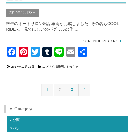
k
2017年12月23日
来年のオートサロン出品車両が完成しました! その名もCOOL
RIDER。 見てほしいのがグリルの作 …
CONTINUE READING
F
Pi
T
T
Li
E
共
a
nt
wi
u
n
m
有
2017年12月23日
エブリイ
,
新製品
,
お知らせ
c
er
tt
m
e
ail
e
e
er
bl
b
st
r
1
2
3
4
o
o
▼ Category
k
未分類
ラパン