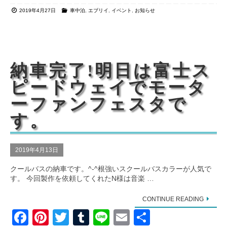
a
nt
wi
u
n
m
有
2019年4月27日
車中泊
,
エブリイ
,
イベント
,
お知らせ
c
er
tt
m
e
ail
e
e
er
bl
b
st
r
o
納車完了!明日は富士ス
o
ピードウェイでモータ
k
ーファンフェスタで
す。
2019年4月13日
クールバスの納車です。^-^根強いスクールバスカラーが人気で
す。 今回製作を依頼してくれたN様は音楽 …
CONTINUE READING
F
Pi
T
T
Li
E
共