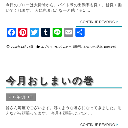
今日のブローは大掃除から。バイト隊の出勤率も良く、皆良く働
いてくれます。 人に恵まれたなーと感じる1 …
CONTINUE READING
F
Pi
T
T
Li
E
共
a
nt
wi
u
n
m
有
2019年12月27日
エブリイ
,
カスタムカー
,
新製品
,
お知らせ
,
納車
,
Blow徒然
c
er
tt
m
e
ail
e
e
er
bl
b
st
r
o
今月おしまいの巻
o
k
2019年7月31日
皆さん毎度でございます。沸くような暑さになってきました。耐
えながら頑張ってます。 今月も頑張ったバン …
CONTINUE READING