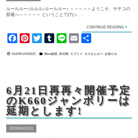
ルールルー♪ルルル♪ルールルー♪ ～～～～～ようこそ、サチコの
部屋へ～～～～～ ということで(?)シ …
CONTINUE READING
F
Pi
T
T
Li
E
共
a
nt
wi
u
n
m
有
2020年10月30日
Blow徒然
,
未分類
,
エブリイ
,
カスタムカー
,
お知らせ
c
er
tt
m
e
ail
e
e
er
bl
b
st
r
o
6月21日再再々開催予定
o
のK660ジャンボリーは
k
延期とします!
2020年6月2日