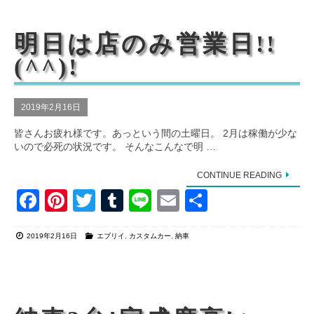
b
st
r
o
明日は店のみ営業日!!
o
(^^)!
k
2019年2月16日
皆さんお疲れ様です。あっという間の土曜日。 2月は稼働が少な
いので必死の状況です。 そんなこんなで明 …
CONTINUE READING
F
Pi
T
T
Li
E
共
a
nt
wi
u
n
m
有
2019年2月16日
エブリイ
,
カスタムカー
,
納車
c
er
tt
m
e
ail
e
e
er
bl
b
st
r
o