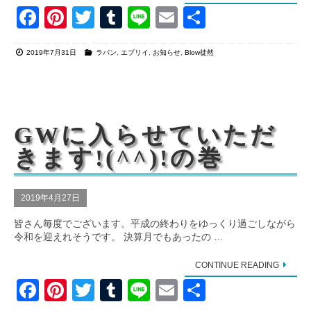
F
Pi
T
T
Li
E
共
a
nt
wi
u
n
m
有
2019年7月31日
ラパン
,
エブリイ
,
お知らせ
,
Blow徒然
c
er
tt
m
e
ail
e
e
er
bl
b
st
r
o
GWに入らせていただ
o
きます!(^^)!の巻
k
2019年4月27日
皆さん毎度でございます。平成の終わりをゆっくり過ごしながら
令和を迎えれそうです。 決算月でもあったの …
CONTINUE READING
F
Pi
T
T
Li
E
共