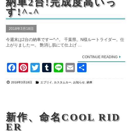
納車2台!完成度高いっ
o
す!^-^
k
2018年3月18日
今週末は2台の納車ですー^-^。 千葉県、N様ルートライダー。仕
上がりましたー。 艶消し肌にて仕上げ …
CONTINUE READING
F
Pi
T
T
Li
E
共
a
nt
wi
u
n
m
有
2018年3月18日
エブリイ
,
カスタムカー
,
お知らせ
,
納車
c
er
tt
m
e
ail
e
e
er
bl
b
st
r
o
新作、命名COOL RID
o
ER