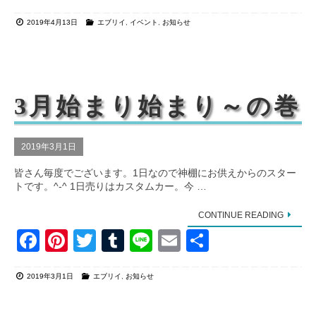
a
nt
wi
u
n
m
有
2019年4月13日
エブリイ
,
イベント
,
お知らせ
c
er
tt
m
e
ail
e
e
er
bl
b
st
r
o
3月始まり始まり～の巻
o
k
2019年3月1日
皆さん毎度でございます。1日なので神棚にお供えからのスター
トです。^-^ 1日売りはカスタムカー。今 …
CONTINUE READING
F
Pi
T
T
Li
E
共
a
nt
wi
u
n
m
有
2019年3月1日
エブリイ
,
お知らせ
c
er
tt
m
e
ail
e
e
er
bl