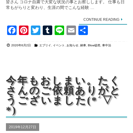
皆さん コロナ自粛で大変な状況の事とお察しします。 仕事も日
常もがらりと変わり、生涯の間でこんな経験 …
CONTINUE READING
F
Pi
T
T
Li
E
共
a
nt
wi
u
n
m
有
2020年6月2日
エブリイ
,
イベント
,
お知らせ
,
納車
,
Blow徒然
,
車中泊
c
er
tt
m
e
ail
e
e
er
bl
b
st
r
o
今年もおしまい。たく
o
さんのご依頼ありがと
k
うございました(*´▽`
*)
2019年12月27日