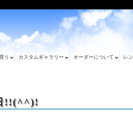
買う
カスタムギャラリー
オーダーについて
レ
(^^)!