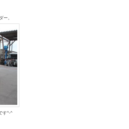
ダー。
す^-^