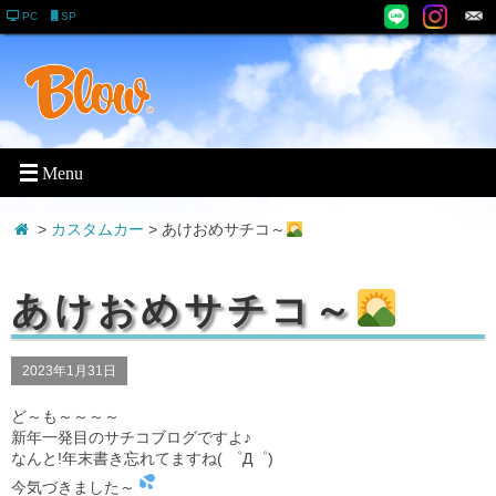
PC
SP
>
カスタムカー
> あけおめサチコ～
あけおめサチコ～
2023年1月31日
ど～も～～～～
新年一発目のサチコブログですよ♪
なんと!年末書き忘れてますね( ゜Д゜)
今気づきました～