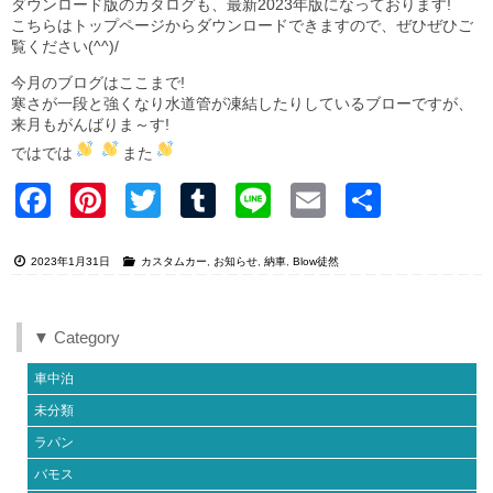
ダウンロード版のカタログも、最新2023年版になっております!
こちらはトップページからダウンロードできますので、ぜひぜひご
覧ください(^^)/
今月のブログはここまで!
寒さが一段と強くなり水道管が凍結したりしているブローですが、
来月もがんばりま～す!
ではでは
また
Faceb
Pinter
Twitter
Tumblr
Line
Email
共有
ook
est
2023年1月31日
カスタムカー
,
お知らせ
,
納車
,
Blow徒然
▼ Category
車中泊
未分類
ラパン
バモス