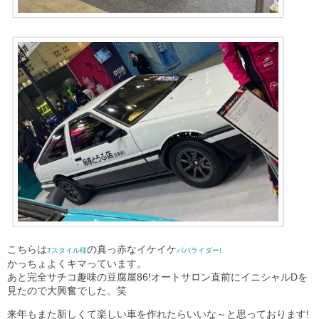
こちらは
の真っ赤なイケイケ
Tスタイル様
パパライダー!
かっちょよくキマっています。
あと完全サチコ趣味の豆腐屋86!オートサロン直前にイニシャルDを
見たので大興奮でした。笑
来年もまた新しくて楽しい車を作れたらいいな～と思っております!