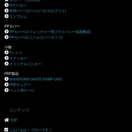
Gマーカー
車用パーツ[ラパン/バモス/エブリイ]
エンブレム
PPカバー
PPカバー(ストレッチャー用プライバシー保護機器)
PPカバー(ビニールカバータイプ)
小物
Tシャツ
ステッカー
オリジナルミニカー
FRP製品
WAVEFORM SKATE RAMP UNIT
FRPチェアー
ペット用ケージ
コンテンツ
TOP
こんにちは！ ブローです！