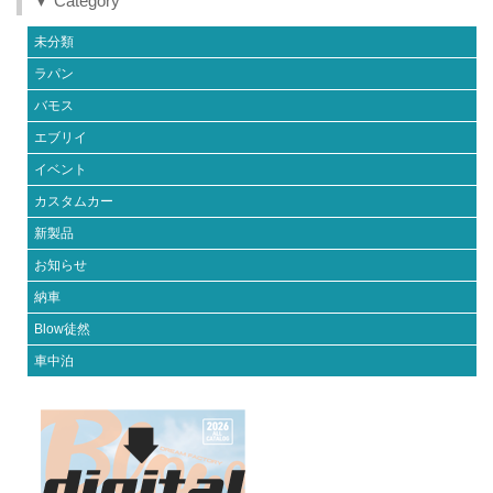
▼ Category
未分類
ラパン
バモス
エブリイ
イベント
カスタムカー
新製品
お知らせ
納車
Blow徒然
車中泊