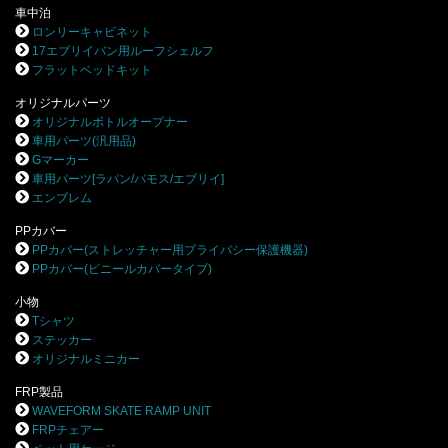
車中泊
ロンリーキャビネット
17エブリイバン用ルーフシェルフ
フラットベッドキット
オリジナルパーツ
オリジナルボトルオープナー
車用パーツ(汎用品)
Gマーカー
車用パーツ[ラパン/バモス/エブリイ]
エンブレム
PPカバー
PPカバー(ストレッチャー用プライバシー保護機器)
PPカバー(ビニールカバータイプ)
小物
Tシャツ
ステッカー
オリジナルミニカー
FRP製品
WAVEFORM SKATE RAMP UNIT
FRPチェアー