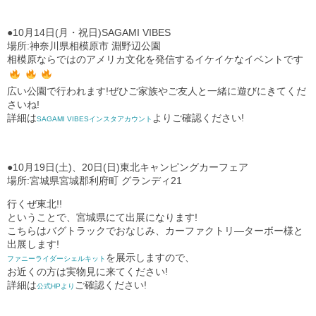
●10月14日(月・祝日)SAGAMI VIBES
場所:神奈川県相模原市 淵野辺公園
相模原ならではのアメリカ文化を発信するイケイケなイベントです
広い公園で行われます!ぜひご家族やご友人と一緒に遊びにきてくだ
さいね!
詳細は
よりご確認ください!
SAGAMI VIBESインスタアカウント
●10月19日(土)、20日(日)東北キャンピングカーフェア
場所:宮城県宮城郡利府町 グランディ21
行くぜ東北!!
ということで、宮城県にて出展になります!
こちらはバグトラックでおなじみ、カーファクトリ―ターボー様と
出展します!
を展示しますので、
ファニーライダーシェルキット
お近くの方は実物見に来てください!
詳細は
ご確認ください!
公式HPより