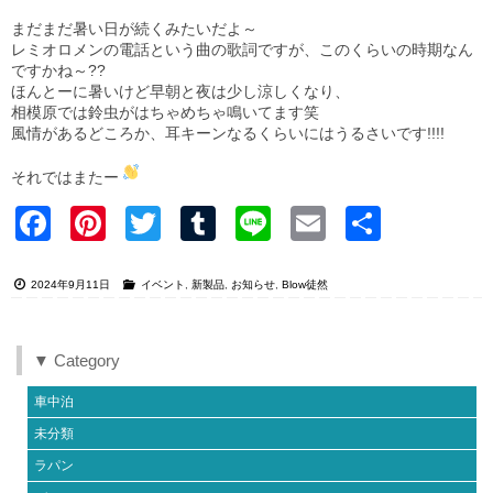
まだまだ暑い日が続くみたいだよ～
レミオロメンの電話という曲の歌詞ですが、このくらいの時期なん
ですかね～??
ほんとーに暑いけど早朝と夜は少し涼しくなり、
相模原では鈴虫がはちゃめちゃ鳴いてます笑
風情があるどころか、耳キーンなるくらいにはうるさいです!!!!
それではまたー
Faceb
Pinter
Twitter
Tumblr
Line
Email
共有
ook
est
2024年9月11日
イベント
,
新製品
,
お知らせ
,
Blow徒然
▼ Category
車中泊
未分類
ラパン