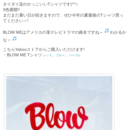
タイダイ染のかっこいいTシャツです(^^♪
3色展開!!
まだまだ暑い日が続きますので、ぜひ今年の夏最後のTシャツ買っ
てください～!
BLOW MEはアメリカの某テレビドラマの曲名ですね～
わかるか
な～
こちらYahooストアからご購入いただけます!
・BLOW ME Tシャツ
、
、
レッド
ブルー
パープル