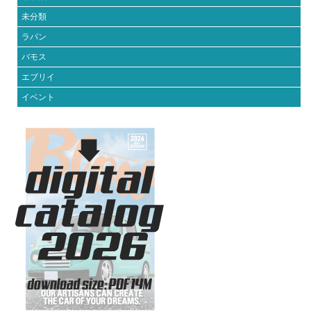
未分類
ラパン
バモス
エブリイ
イベント