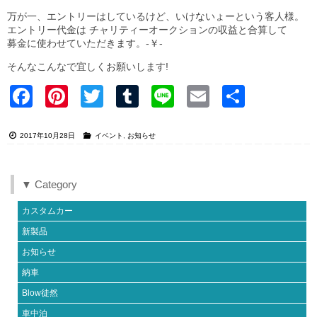
万が一、エントリーはしているけど、いけないょーという客人様。
エントリー代金は チャリティーオークションの収益と合算して
募金に使わせていただきます。-￥-
そんなこんなで宜しくお願いします!
Faceb
Pinter
Twitter
Tumblr
Line
Email
共有
ook
est
2017年10月28日
イベント
,
お知らせ
▼ Category
カスタムカー
新製品
お知らせ
納車
Blow徒然
車中泊