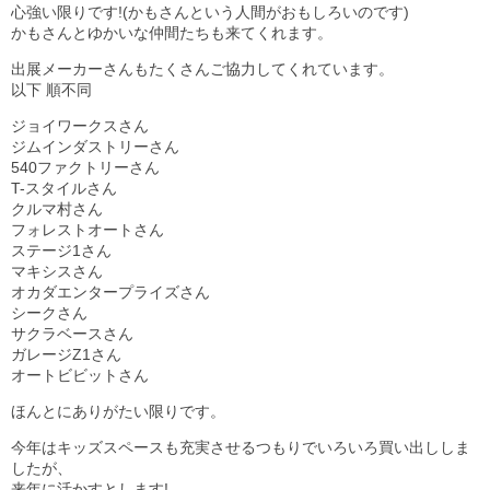
心強い限りです!(かもさんという人間がおもしろいのです)
かもさんとゆかいな仲間たちも来てくれます。
出展メーカーさんもたくさんご協力してくれています。
以下 順不同
ジョイワークスさん
ジムインダストリーさん
540ファクトリーさん
T-スタイルさん
クルマ村さん
フォレストオートさん
ステージ1さん
マキシスさん
オカダエンタープライズさん
シークさん
サクラベースさん
ガレージZ1さん
オートビビットさん
ほんとにありがたい限りです。
今年はキッズスペースも充実させるつもりでいろいろ買い出ししま
したが、
来年に活かすとします!