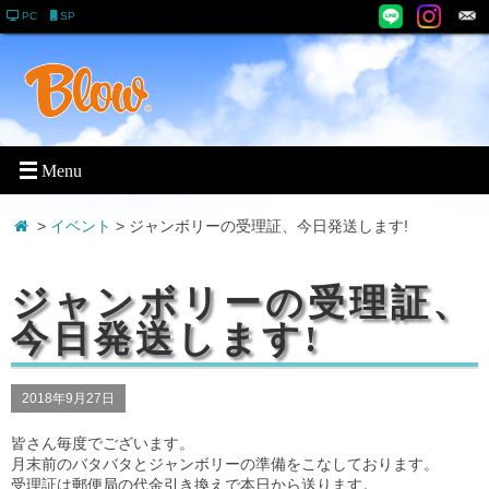
PC
SP
>
イベント
> ジャンボリーの受理証、今日発送します!
ジャンボリーの受理証、
今日発送します!
2018年9月27日
皆さん毎度でございます。
月末前のバタバタとジャンボリーの準備をこなしております。
受理証は郵便局の代金引き換えで本日から送ります。