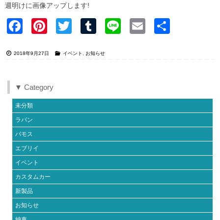
週明けに画像アップします!
Faceb
Pinter
Twitter
Tumblr
Line
Email
共有
ook
est
2018年9月27日
イベント
,
お知らせ
▼ Category
未分類
ラパン
バモス
エブリイ
イベント
カスタムカー
新製品
お知らせ
納車