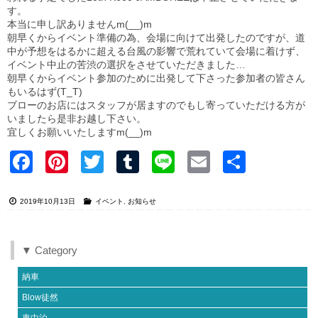
す。
本当に申し訳ありませんm(__)m
朝早くからイベント準備の為、会場に向けて出発したのですが、道
中が予想をはるかに超える台風の影響で荒れていて会場に着けず、
イベント中止の苦渋の選択をさせていただきました…
朝早くからイベント参加のために出発して下さった参加者の皆さん
もいるはず(T_T)
ブローのお店にはスタッフが居ますのでもし寄っていただける方が
いましたら是非お越し下さい。
宜しくお願いいたしますm(__)m
Faceb
Pinter
Twitter
Tumblr
Line
Email
共有
ook
est
2019年10月13日
イベント
,
お知らせ
▼ Category
納車
Blow徒然