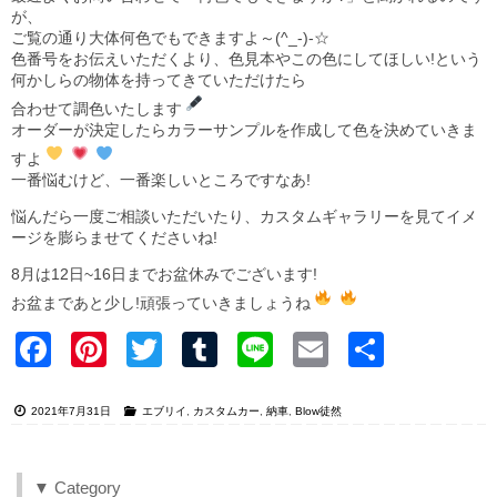
が、
ご覧の通り大体何色でもできますよ～(^_-)-☆
色番号をお伝えいただくより、色見本やこの色にしてほしい!という
何かしらの物体を持ってきていただけたら
合わせて調色いたします
オーダーが決定したらカラーサンプルを作成して色を決めていきま
すよ
一番悩むけど、一番楽しいところですなあ!
悩んだら一度ご相談いただいたり、カスタムギャラリーを見てイメ
ージを膨らませてくださいね!
8月は12日~16日までお盆休みでございます!
お盆まであと少し!頑張っていきましょうね
Faceb
Pinter
Twitter
Tumblr
Line
Email
共有
ook
est
2021年7月31日
エブリイ
,
カスタムカー
,
納車
,
Blow徒然
▼ Category