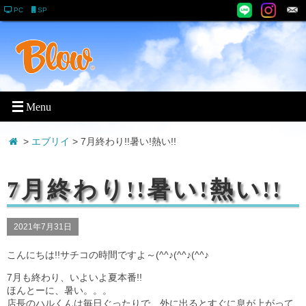
PC
SP
>
エブリイ
> 7月終わり!!暑い!熱い!!
7月終わり!!暑い!熱い!!
2021年7月31日
こんにちは!!サチコの時間ですよ～(^^♪(^^♪(^^♪
7月も終わり、いよいよ夏本番!!
ほんとーに、暑い。。。
店長のハルくんは毎日ぐったりで、外に出るとすぐに息が上がって