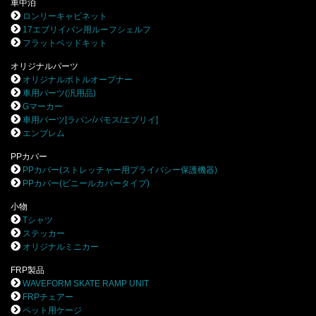
車中泊
ロンリーキャビネット
17エブリイバン用ルーフシェルフ
フラットベッドキット
オリジナルパーツ
オリジナルボトルオープナー
車用パーツ(汎用品)
Gマーカー
車用パーツ[ラパン/バモス/エブリイ]
エンブレム
PPカバー
PPカバー(ストレッチャー用プライバシー保護機器)
PPカバー(ビニールカバータイプ)
小物
Tシャツ
ステッカー
オリジナルミニカー
FRP製品
WAVEFORM SKATE RAMP UNIT
FRPチェアー
ペット用ケージ