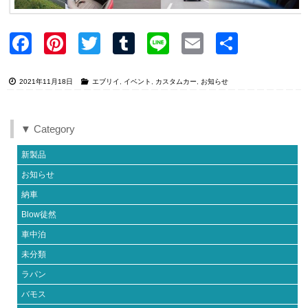
Faceb
Pinter
Twitter
Tumblr
Line
Email
共有
ook
est
2021年11月18日
エブリイ
,
イベント
,
カスタムカー
,
お知らせ
▼ Category
新製品
お知らせ
納車
Blow徒然
車中泊
未分類
ラパン
バモス