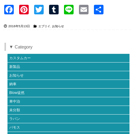
Faceb
Pinter
Twitter
Tumblr
Line
Email
共有
ook
est
2016年5月13日
エブリイ
,
お知らせ
▼ Category
カスタムカー
新製品
お知らせ
納車
Blow徒然
車中泊
未分類
ラパン
バモス