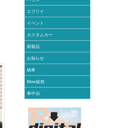
エブリイ
イベント
カスタムカー
新製品
お知らせ
納車
Blow徒然
車中泊