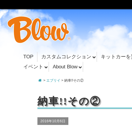
TOP
カスタムコレクション
キットカーを
イベント
About Blow
>
エブリイ
> 納車!!その②
納車!!その②
2016年10月6日