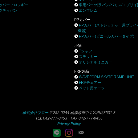
ッパーフロッギー
車用パーツ[ラパン/バモス/エブリイ
クティバン
エンブレム
PPカバー
PPカバー(ストレッチャー用プライ
機器)
PPカバー(ビニールカバータイプ)
小物
Tシャツ
ステッカー
オリジナルミニカー
FRP製品
WAVEFORM SKATE RAMP UNIT
FRPチェアー
ペット用ケージ
株式会社ブロー
〒252-0244 相模原市中央区田名8531-3
TEL 042-777-0453 FAX 042-777-0456
Privacy Policy