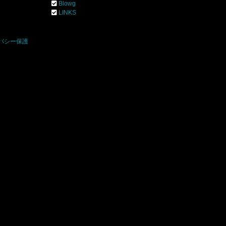
Blowg
]
LINKS
バシー保護