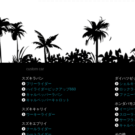
c
er
tt
m
e
ai
e
e
er
bl
b
st
r
o
o
k
custom car
.
スズキラパン
ダイハツゼ
フリーライダー
シェルキ
ハイライダーピックアップ660
ロックラ
キャルペッパーラパン
ファニー
キャルペッパーキャロット
ホンダバモ
スズキキャリイ
イージー
ウーキーライダー
スローラ
サーフラ
スズキエブリイ
キャルペ
クールライダー
ルートライダー
その他