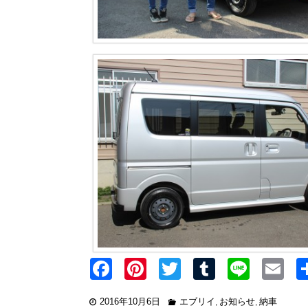
F
Pi
T
T
Li
E
a
nt
wi
u
n
2016年10月6日
エブリイ
お知らせ
納車
,
,