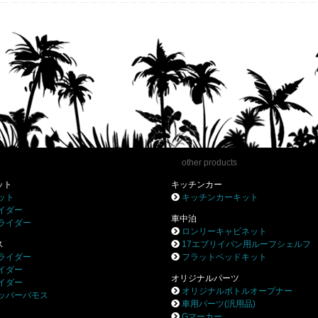
l
other products
ット
キッチンカー
ット
キッチンカーキット
イダー
車中泊
ライダー
ロンリーキャビネット
ス
17エブリイバン用ルーフシェルフ
ライダー
フラットベッドキット
イダー
オリジナルパーツ
イダー
オリジナルボトルオープナー
ッパーバモス
車用パーツ(汎用品)
Gマーカー