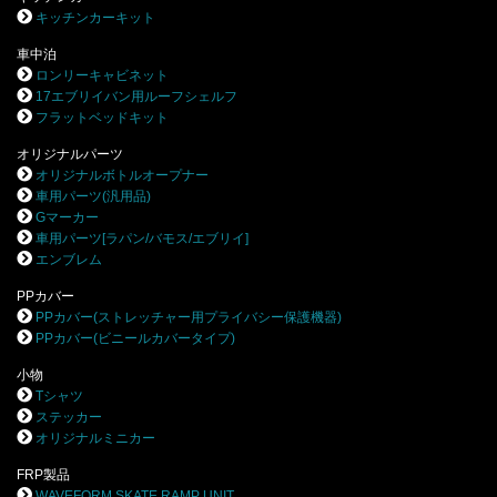
キッチンカーキット
車中泊
ロンリーキャビネット
17エブリイバン用ルーフシェルフ
フラットベッドキット
オリジナルパーツ
オリジナルボトルオープナー
車用パーツ(汎用品)
Gマーカー
車用パーツ[ラパン/バモス/エブリイ]
エンブレム
PPカバー
PPカバー(ストレッチャー用プライバシー保護機器)
PPカバー(ビニールカバータイプ)
小物
Tシャツ
ステッカー
オリジナルミニカー
FRP製品
WAVEFORM SKATE RAMP UNIT