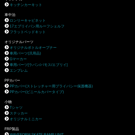
キッチンカーキット
車中泊
ロンリーキャビネット
17エブリイバン用ルーフシェルフ
フラットベッドキット
オリジナルパーツ
オリジナルボトルオープナー
車用パーツ(汎用品)
Gマーカー
車用パーツ[ラパン/バモス/エブリイ]
エンブレム
PPカバー
PPカバー(ストレッチャー用プライバシー保護機器)
PPカバー(ビニールカバータイプ)
小物
Tシャツ
ステッカー
オリジナルミニカー
FRP製品
WAVEFORM SKATE RAMP UNIT