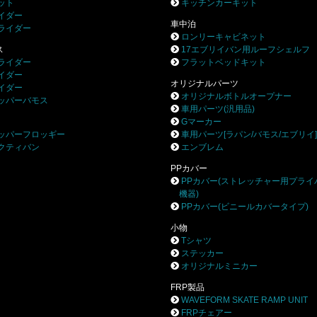
ット
キッチンカーキット
イダー
車中泊
ライダー
ロンリーキャビネット
ス
17エブリイバン用ルーフシェルフ
ライダー
フラットベッドキット
イダー
オリジナルパーツ
イダー
オリジナルボトルオープナー
ッパーバモス
車用パーツ(汎用品)
Gマーカー
ッパーフロッギー
車用パーツ[ラパン/バモス/エブリイ
クティバン
エンブレム
PPカバー
PPカバー(ストレッチャー用プライ
機器)
PPカバー(ビニールカバータイプ)
小物
Tシャツ
ステッカー
オリジナルミニカー
FRP製品
WAVEFORM SKATE RAMP UNIT
FRPチェアー