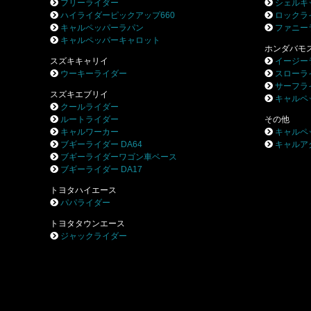
フリーライダー
シェルキ
ハイライダーピックアップ660
ロックラ
キャルペッパーラパン
ファニー
キャルペッパーキャロット
ホンダバモ
スズキキャリイ
イージー
ウーキーライダー
スローラ
サーフラ
スズキエブリイ
キャルペ
クールライダー
ルートライダー
その他
キャルワーカー
キャルペ
ブギーライダー DA64
キャルア
ブギーライダーワゴン車ベース
ブギーライダー DA17
トヨタハイエース
パパライダー
トヨタタウンエース
ジャックライダー