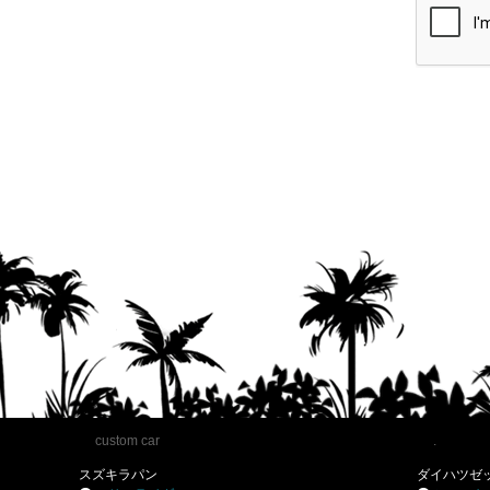
custom car
.
スズキラパン
ダイハツゼ