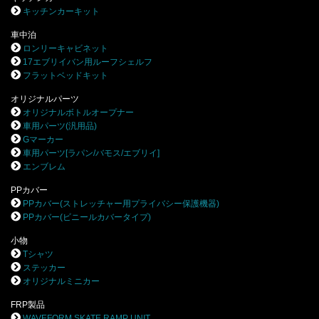
キッチンカーキット
車中泊
ロンリーキャビネット
17エブリイバン用ルーフシェルフ
フラットベッドキット
オリジナルパーツ
オリジナルボトルオープナー
車用パーツ(汎用品)
Gマーカー
車用パーツ[ラパン/バモス/エブリイ]
エンブレム
PPカバー
PPカバー(ストレッチャー用プライバシー保護機器)
PPカバー(ビニールカバータイプ)
小物
Tシャツ
ステッカー
オリジナルミニカー
FRP製品
WAVEFORM SKATE RAMP UNIT