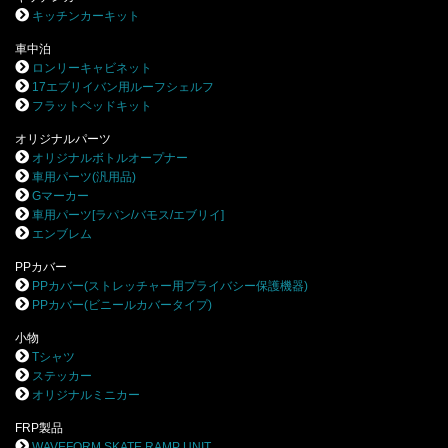
キッチンカーキット
車中泊
ロンリーキャビネット
17エブリイバン用ルーフシェルフ
フラットベッドキット
オリジナルパーツ
オリジナルボトルオープナー
車用パーツ(汎用品)
Gマーカー
車用パーツ[ラパン/バモス/エブリイ]
エンブレム
PPカバー
PPカバー(ストレッチャー用プライバシー保護機器)
PPカバー(ビニールカバータイプ)
小物
Tシャツ
ステッカー
オリジナルミニカー
FRP製品
WAVEFORM SKATE RAMP UNIT