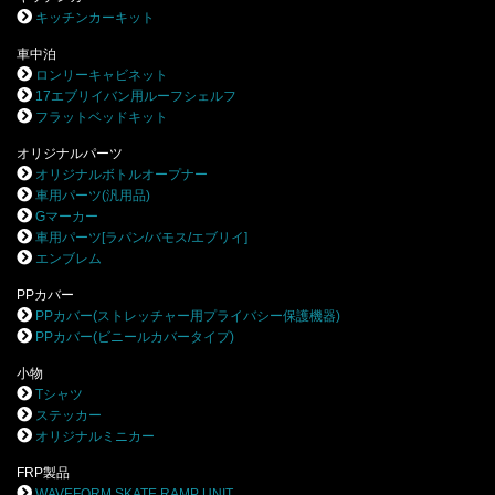
キッチンカーキット
車中泊
ロンリーキャビネット
17エブリイバン用ルーフシェルフ
フラットベッドキット
オリジナルパーツ
オリジナルボトルオープナー
車用パーツ(汎用品)
Gマーカー
車用パーツ[ラパン/バモス/エブリイ]
エンブレム
PPカバー
PPカバー(ストレッチャー用プライバシー保護機器)
PPカバー(ビニールカバータイプ)
小物
Tシャツ
ステッカー
オリジナルミニカー
FRP製品
WAVEFORM SKATE RAMP UNIT