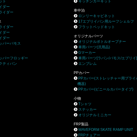
ット
キッチンカーキット
イダー
車中泊
ライダー
ロンリーキャビネット
ス
17エブリイバン用ルーフシェルフ
ライダー
フラットベッドキット
イダー
オリジナルパーツ
イダー
オリジナルボトルオープナー
ッパーバモス
車用パーツ(汎用品)
Gマーカー
ッパーフロッギー
車用パーツ[ラパン/バモス/エブリイ
クティバン
エンブレム
PPカバー
PPカバー(ストレッチャー用プライ
機器)
PPカバー(ビニールカバータイプ)
小物
Tシャツ
ステッカー
オリジナルミニカー
FRP製品
WAVEFORM SKATE RAMP UNIT
FRPチェアー