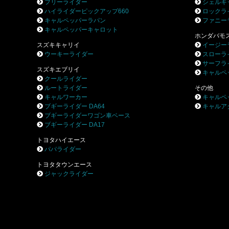
フリーライダー
シェルキ
ハイライダーピックアップ660
ロックラ
キャルペッパーラパン
ファニー
キャルペッパーキャロット
ホンダバモ
スズキキャリイ
イージー
ウーキーライダー
スローラ
サーフラ
スズキエブリイ
キャルペ
クールライダー
ルートライダー
その他
キャルワーカー
キャルペ
ブギーライダー DA64
キャルア
ブギーライダーワゴン車ベース
ブギーライダー DA17
トヨタハイエース
パパライダー
トヨタタウンエース
ジャックライダー