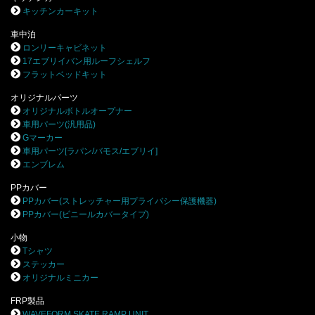
キッチンカーキット
車中泊
ロンリーキャビネット
17エブリイバン用ルーフシェルフ
フラットベッドキット
オリジナルパーツ
オリジナルボトルオープナー
車用パーツ(汎用品)
Gマーカー
車用パーツ[ラパン/バモス/エブリイ]
エンブレム
PPカバー
PPカバー(ストレッチャー用プライバシー保護機器)
PPカバー(ビニールカバータイプ)
小物
Tシャツ
ステッカー
オリジナルミニカー
FRP製品
WAVEFORM SKATE RAMP UNIT