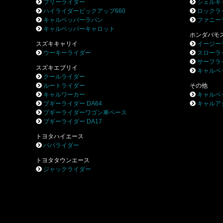
フリーライダー
シェルキ
ハイライダーピックアップ660
ロックラ
キャルペッパーラパン
ファニー
キャルペッパーキャロット
ホンダバモ
スズキキャリイ
イージー
ウーキーライダー
スローラ
サーフラ
スズキエブリイ
キャルペ
クールライダー
ルートライダー
その他
キャルワーカー
キャルペ
ブギーライダー DA64
キャルア
ブギーライダーワゴン車ベース
ブギーライダー DA17
トヨタハイエース
パパライダー
トヨタタウンエース
ジャックライダー