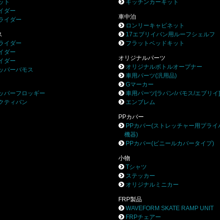
ット
キッチンカーキット
イダー
車中泊
ライダー
ロンリーキャビネット
ス
17エブリイバン用ルーフシェルフ
ライダー
フラットベッドキット
イダー
オリジナルパーツ
イダー
オリジナルボトルオープナー
ッパーバモス
車用パーツ(汎用品)
Gマーカー
ッパーフロッギー
車用パーツ[ラパン/バモス/エブリイ
クティバン
エンブレム
PPカバー
PPカバー(ストレッチャー用プライ
機器)
PPカバー(ビニールカバータイプ)
小物
Tシャツ
ステッカー
オリジナルミニカー
FRP製品
WAVEFORM SKATE RAMP UNIT
FRPチェアー