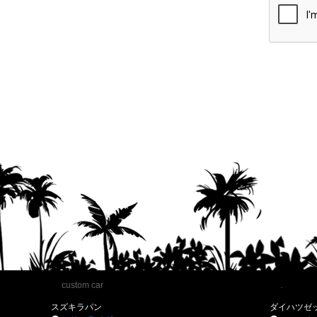
custom car
.
スズキラパン
ダイハツゼ