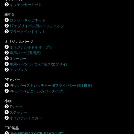
キッチンカーキット
車中泊
ロンリーキャビネット
17エブリイバン用ルーフシェルフ
フラットベッドキット
オリジナルパーツ
オリジナルボトルオープナー
車用パーツ(汎用品)
Gマーカー
車用パーツ[ラパン/バモス/エブリイ]
エンブレム
PPカバー
PPカバー(ストレッチャー用プライバシー保護機器)
PPカバー(ビニールカバータイプ)
小物
Tシャツ
ステッカー
オリジナルミニカー
FRP製品
WAVEFORM SKATE RAMP UNIT