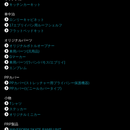
キッチンカーキット
車中泊
ロンリーキャビネット
17エブリイバン用ルーフシェルフ
フラットベッドキット
オリジナルパーツ
オリジナルボトルオープナー
車用パーツ(汎用品)
Gマーカー
車用パーツ[ラパン/バモス/エブリイ]
エンブレム
PPカバー
PPカバー(ストレッチャー用プライバシー保護機器)
PPカバー(ビニールカバータイプ)
小物
Tシャツ
ステッカー
オリジナルミニカー
FRP製品
WAVEFORM SKATE RAMP UNIT