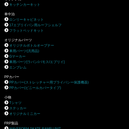
キッチンカーキット
車中泊
ロンリーキャビネット
17エブリイバン用ルーフシェルフ
フラットベッドキット
オリジナルパーツ
オリジナルボトルオープナー
車用パーツ(汎用品)
Gマーカー
車用パーツ[ラパン/バモス/エブリイ]
エンブレム
PPカバー
PPカバー(ストレッチャー用プライバシー保護機器)
PPカバー(ビニールカバータイプ)
小物
Tシャツ
ステッカー
オリジナルミニカー
FRP製品
WAVEFORM SKATE RAMP UNIT