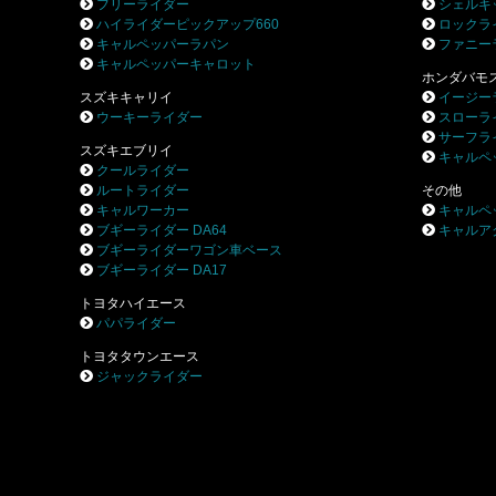
フリーライダー
シェルキ
ハイライダーピックアップ660
ロックラ
キャルペッパーラパン
ファニー
キャルペッパーキャロット
ホンダバモ
スズキキャリイ
イージー
ウーキーライダー
スローラ
サーフラ
スズキエブリイ
キャルペ
クールライダー
ルートライダー
その他
キャルワーカー
キャルペ
ブギーライダー DA64
キャルア
ブギーライダーワゴン車ベース
ブギーライダー DA17
トヨタハイエース
パパライダー
トヨタタウンエース
ジャックライダー