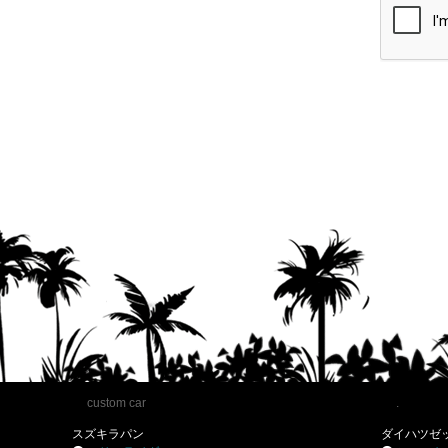
custom car
.
スズキラパン
ダイハツゼ