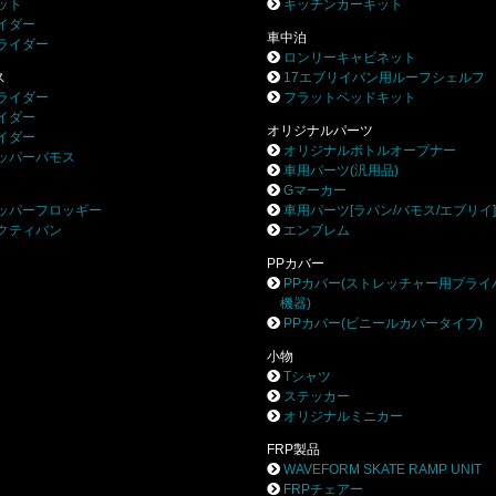
ット
キッチンカーキット
イダー
車中泊
ライダー
ロンリーキャビネット
ス
17エブリイバン用ルーフシェルフ
ライダー
フラットベッドキット
イダー
オリジナルパーツ
イダー
オリジナルボトルオープナー
ッパーバモス
車用パーツ(汎用品)
Gマーカー
ッパーフロッギー
車用パーツ[ラパン/バモス/エブリイ
クティバン
エンブレム
PPカバー
PPカバー(ストレッチャー用プライ
機器)
PPカバー(ビニールカバータイプ)
小物
Tシャツ
ステッカー
オリジナルミニカー
FRP製品
WAVEFORM SKATE RAMP UNIT
FRPチェアー