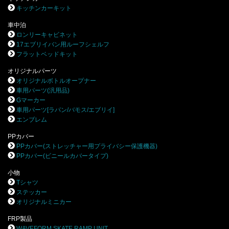
キッチンカーキット
車中泊
ロンリーキャビネット
17エブリイバン用ルーフシェルフ
フラットベッドキット
オリジナルパーツ
オリジナルボトルオープナー
車用パーツ(汎用品)
Gマーカー
車用パーツ[ラパン/バモス/エブリイ]
エンブレム
PPカバー
PPカバー(ストレッチャー用プライバシー保護機器)
PPカバー(ビニールカバータイプ)
小物
Tシャツ
ステッカー
オリジナルミニカー
FRP製品
WAVEFORM SKATE RAMP UNIT