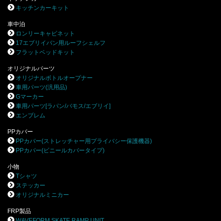
キッチンカーキット
車中泊
ロンリーキャビネット
17エブリイバン用ルーフシェルフ
フラットベッドキット
オリジナルパーツ
オリジナルボトルオープナー
車用パーツ(汎用品)
Gマーカー
車用パーツ[ラパン/バモス/エブリイ]
エンブレム
PPカバー
PPカバー(ストレッチャー用プライバシー保護機器)
PPカバー(ビニールカバータイプ)
小物
Tシャツ
ステッカー
オリジナルミニカー
FRP製品
WAVEFORM SKATE RAMP UNIT