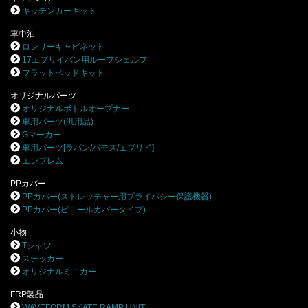
キッチンカーキット
車中泊
ロンリーキャビネット
17エブリイバン用ルーフシェルフ
フラットベッドキット
オリジナルパーツ
オリジナルボトルオープナー
車用パーツ(汎用品)
Gマーカー
車用パーツ[ラパン/バモス/エブリイ]
エンブレム
PPカバー
PPカバー(ストレッチャー用プライバシー保護機器)
PPカバー(ビニールカバータイプ)
小物
Tシャツ
ステッカー
オリジナルミニカー
FRP製品
WAVEFORM SKATE RAMP UNIT