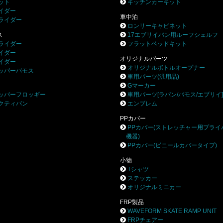
ット
キッチンカーキット
イダー
車中泊
ライダー
ロンリーキャビネット
ス
17エブリイバン用ルーフシェルフ
ライダー
フラットベッドキット
イダー
オリジナルパーツ
イダー
オリジナルボトルオープナー
ッパーバモス
車用パーツ(汎用品)
Gマーカー
ッパーフロッギー
車用パーツ[ラパン/バモス/エブリイ
クティバン
エンブレム
PPカバー
PPカバー(ストレッチャー用プライ
機器)
PPカバー(ビニールカバータイプ)
小物
Tシャツ
ステッカー
オリジナルミニカー
FRP製品
WAVEFORM SKATE RAMP UNIT
FRPチェアー