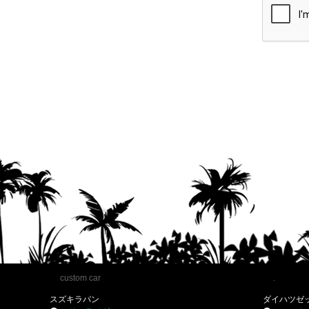
custom car
.
スズキラパン
ダイハツゼ