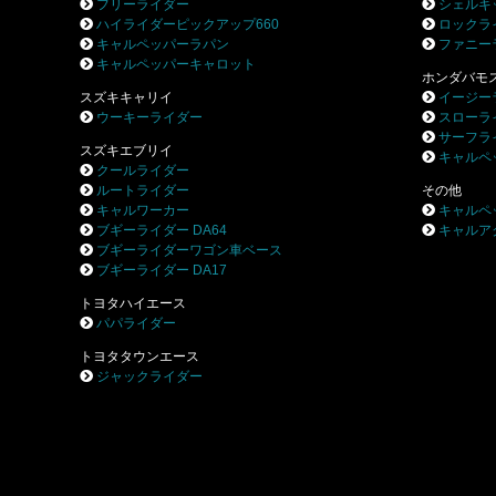
フリーライダー
シェルキ
ハイライダーピックアップ660
ロックラ
キャルペッパーラパン
ファニー
キャルペッパーキャロット
ホンダバモ
スズキキャリイ
イージー
ウーキーライダー
スローラ
サーフラ
スズキエブリイ
キャルペ
クールライダー
ルートライダー
その他
キャルワーカー
キャルペ
ブギーライダー DA64
キャルア
ブギーライダーワゴン車ベース
ブギーライダー DA17
トヨタハイエース
パパライダー
トヨタタウンエース
ジャックライダー