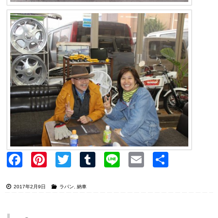
Faceb
Pinter
Twitter
Tumblr
Line
Email
共有
ook
est
2017年2月9日
ラパン
,
納車