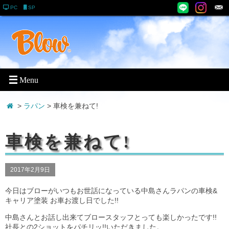
PC
SP
>
ラパン
> 車検を兼ねて!
車検を兼ねて!
2017年2月9日
今日はブローがいつもお世話になっている中島さんラパンの車検&
キャリア塗装 お車お渡し日でした!!
中島さんとお話し出来てブロースタッフとっても楽しかったです!!
社長との2ショットをパチリッ!!いただきました。