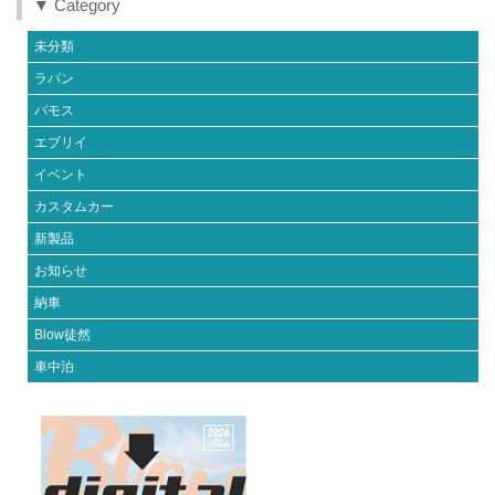
▼ Category
未分類
ラパン
バモス
エブリイ
イベント
カスタムカー
新製品
お知らせ
納車
Blow徒然
車中泊