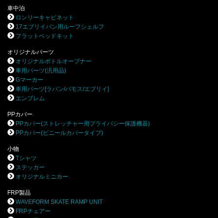
車中泊
ロンリーキャビネット
17エブリイバン用ルーフシェルフ
フラットベッドキット
オリジナルパーツ
オリジナルボトルオープナー
車用パーツ(汎用品)
Gマーカー
車用パーツ[ラパン/バモス/エブリイ]
エンブレム
PPカバー
PPカバー(ストレッチャー用プライバシー保護機器)
PPカバー(ビニールカバータイプ)
小物
Tシャツ
ステッカー
オリジナルミニカー
FRP製品
WAVEFORM SKATE RAMP UNIT
FRPチェアー