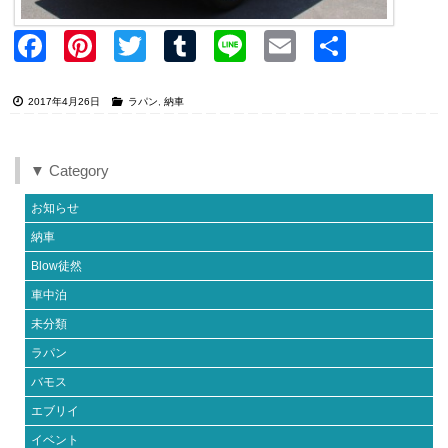
Faceb
Pinter
Twitter
Tumblr
Line
Email
共有
ook
est
2017年4月26日
ラパン
,
納車
▼ Category
お知らせ
納車
Blow徒然
車中泊
未分類
ラパン
バモス
エブリイ
イベント