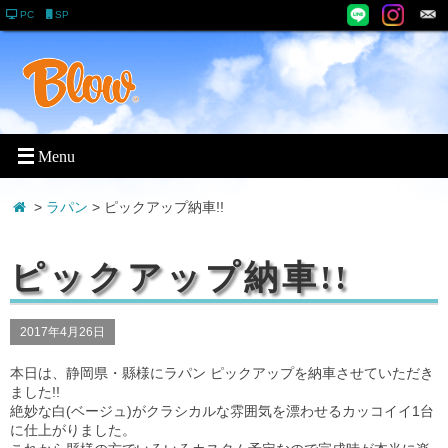
PC
SP
>
ラパン
> ピックアップ納車!!
ピックアップ納車!!
2017年4月26日
本日は、静岡県・縣様にラパン ピックアップを納車させていただき
ました!!
絶妙な白(ベージュ)がクラシカルな雰囲気を漂わせるカッコイイ1台
に仕上がりました。