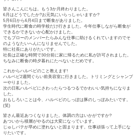
皆さんこんにちは。もう3か月終わりました。
6月はどうでしたか?お元気にいらっしゃいますか?
5月6日から6月4日まで断食がありました。
学生時代に断食の時学校だけ行きました。今年仕事しながら断食が
できるかできないか心配かけました。
でもブローのメンバーたらみんな仕事に助けるくれていますのでそ
のようなたいへんになりませんでした。
特に社長にありがたいです。
社長は正確な時間で30分前に家に帰るために私が許可されました。
ちなみに断食の時夕暮れにたべないとだめです。
これからハルベビのこと教えます!
ハルベビ2週間ぐらい前美容室に行きました。トリミングとシャンプ
ーやりました。
次の日私ハルベビにさわったらつるつるでかわいい気持ちになりま
した。
おもしろいことは今、ハルベビのしっぽは豚のしっぽみたいです。
(笑)
皆さん最近あつくなりました。体調の方はいかがですか?
あついから積層がやるのは大変になっています。
じゅしパテが早めに塗れないと固まります。仕事頑張って上手にな
りたいです。