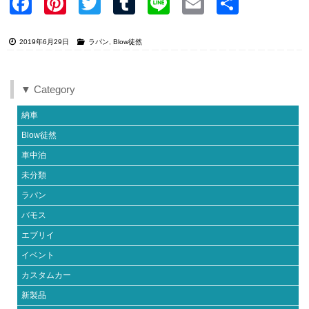
Faceb
Pinter
Twitter
Tumblr
Line
Email
共有
ook
est
2019年6月29日
ラパン
,
Blow徒然
▼ Category
納車
Blow徒然
車中泊
未分類
ラパン
バモス
エブリイ
イベント
カスタムカー
新製品