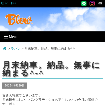
PC
SP
>
ラパン
> 月末納車。納品。無事に納まる^-^
月末納車。納品。無事に
納まる^-^
2019年6月29日
皆さん毎度でございます。
月末恒例にした、バングラディシュのアキちゃんの今月の感想で
す。以下。