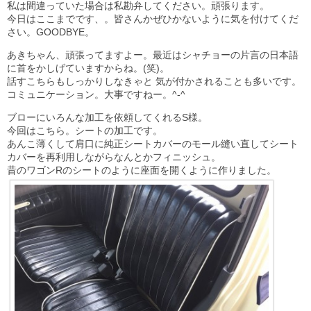
私は間違っていた場合は私勘弁してください。頑張ります。
今日はここまでです、。皆さんかぜひかないように気を付けてくだ
さい。GOODBYE。
あきちゃん、頑張ってますよー。最近はシャチョーの片言の日本語
に首をかしげていますからね。(笑)。
話すこちらもしっかりしなきゃと 気が付かされることも多いです。
コミュニケーション。大事ですねー。^-^
ブローにいろんな加工を依頼してくれるS様。
今回はこちら。シートの加工です。
あんこ薄くして肩口に純正シートカバーのモール縫い直してシート
カバーを再利用しながらなんとかフィニッシュ。
昔のワゴンRのシートのように座面を開くように作りました。