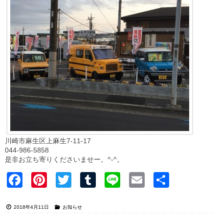
川崎市麻生区上麻生7-11-17
044-986-5858
是非お立ち寄りくださいませー。^-^。
Faceb
Pinter
Twitter
Tumblr
Line
Email
共有
ook
est
2018年4月11日
お知らせ