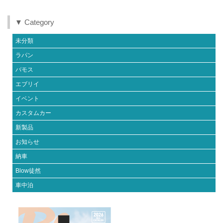
▼ Category
未分類
ラパン
バモス
エブリイ
イベント
カスタムカー
新製品
お知らせ
納車
Blow徒然
車中泊