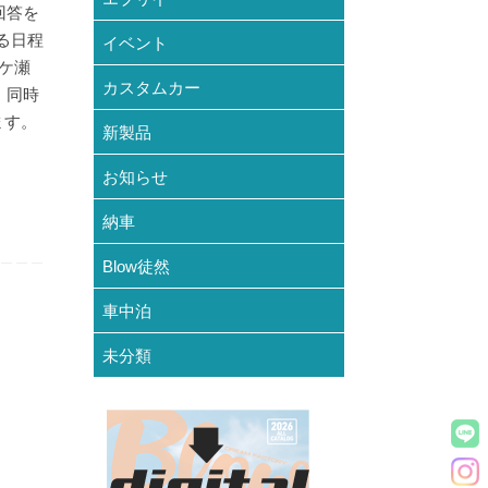
回答を
る日程
イベント
ケ瀬
カスタムカー
 同時
ます。
新製品
お知らせ
納車
Blow徒然
車中泊
未分類