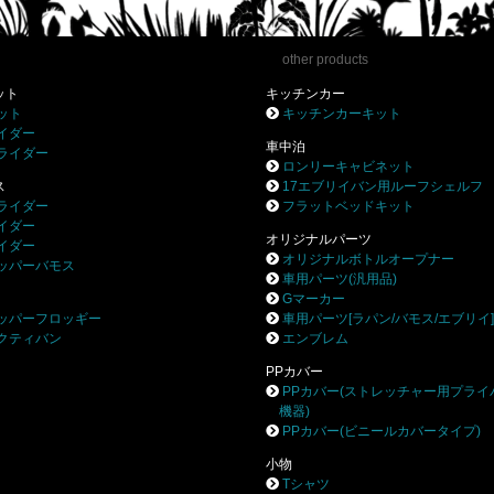
other products
ット
キッチンカー
ット
キッチンカーキット
イダー
車中泊
ライダー
ロンリーキャビネット
ス
17エブリイバン用ルーフシェルフ
ライダー
フラットベッドキット
イダー
オリジナルパーツ
イダー
オリジナルボトルオープナー
ッパーバモス
車用パーツ(汎用品)
Gマーカー
ッパーフロッギー
車用パーツ[ラパン/バモス/エブリイ
クティバン
エンブレム
PPカバー
PPカバー(ストレッチャー用プライ
機器)
PPカバー(ビニールカバータイプ)
小物
Tシャツ