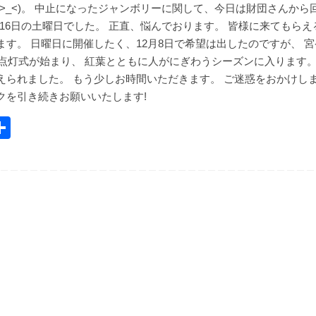
>_<)。 中止になったジャンボリーに関して、今日は財団さんから
16日の土曜日でした。 正直、悩んでおります。 皆様に来てもらえ
す。 日曜日に開催したく、12月8日で希望は出したのですが、 宮
の点灯式が始まり、 紅葉とともに人がにぎわうシーズンに入ります。
えられました。 もう少しお時間いただきます。 ご迷惑をおかけし
クを引き続きお願いいたします!
共
m
有
l