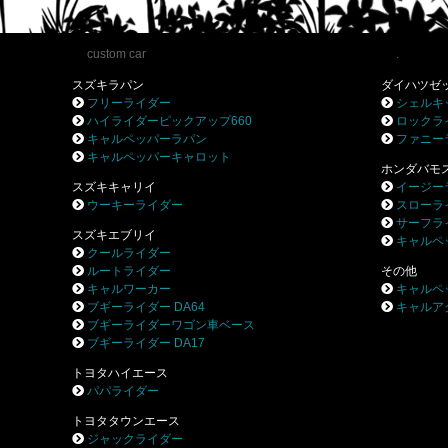
custom car
.
スズキラパン
ダイハツゼ
フリーライダー
シェルキ
ハイライダーピックアップ660
ロックラ
キャルペッパーラパン
ファニー
キャルペッパーキャロット
ホンダバモ
スズキキャリイ
イージー
ウーキーライダー
スローラ
サーフラ
スズキエブリイ
キャルペ
クールライダー
ルートライダー
その他
キャルワーカー
キャルペ
ブギーライダー DA64
キャルア
ブギーライダーワゴン車ベース
ブギーライダー DA17
トヨタハイエース
パパライダー
トヨタタウンエース
ジャックライダー