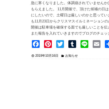
急に寒くなりました。体調崩されていませんか(
もらえました。 11月開催で、頂けた候補の日は
にしたいので、土曜日は厳しいのかと思っていま
も11月23日からクリスマスイルミネーション
開催は駐車場を確保する面でも厳しいことを伝
また報告を入れていきますのでブログのチェッ
F
Pi
T
T
Li
E
a
nt
wi
u
n
2019年10月16日
お知らせ
c
er
tt
m
e
ai
e
e
er
bl
b
st
r
o
o
k