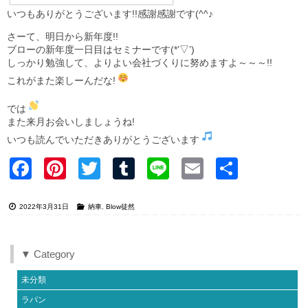
いつもありがとうございます!!感謝感謝です(^^♪
さーて、明日から新年度!!
ブローの新年度一日目はセミナーです(*’▽’)
しっかり勉強して、よりよい会社づくりに努めますよ～～～!!
これがまた楽しーんだな!
では
また来月お会いしましょうね!
いつも読んでいただきありがとうございます
Faceb
Pinter
Twitter
Tumblr
Line
Email
共有
ook
est
2022年3月31日
納車
,
Blow徒然
▼ Category
未分類
ラパン