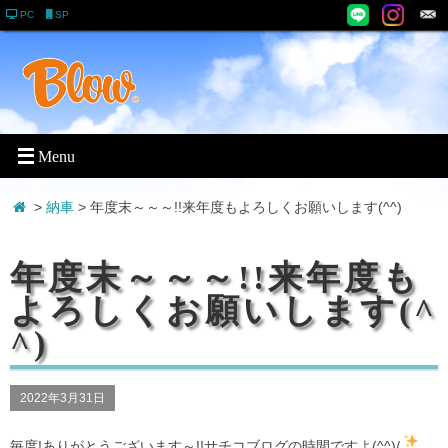
PC
SP
>
納車
> 年度末～～～!!来年度もよろしくお願いします(^^)
年度末～～～!!来年度も
よろしくお願いします(^
^)
2022年3月31日
毎度!ありがとうございます～!!サチコブログの時間ですよ(^^)/