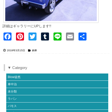
詳細はギャラリーにUPします!!
Faceb
Pinter
Twitter
Tumblr
Line
Email
共有
ook
est
2018年3月15日
納車
▼ Category
Blow徒然
車中泊
未分類
ラパン
バモス