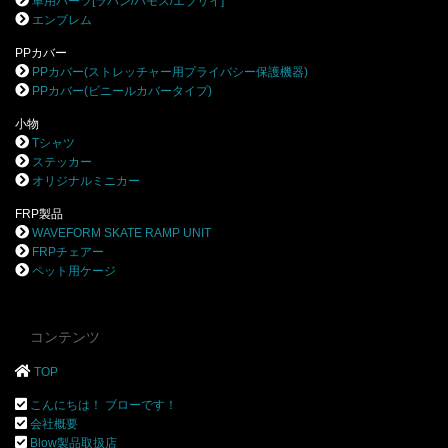
車用パーツ[ラパン/バモス/エブリイ]
エンブレム
PPカバー
PPカバー(ストレッチャー用プライバシー保護機器)
PPカバー(ビニールカバータイプ)
小物
Tシャツ
ステッカー
オリジナルミニカー
FRP製品
WAVEFORM SKATE RAMP UNIT
FRPチェアー
ペット用ケージ
コンテンツ
TOP
こんにちは！ ブローです！
会社概要
Blow製品取扱店