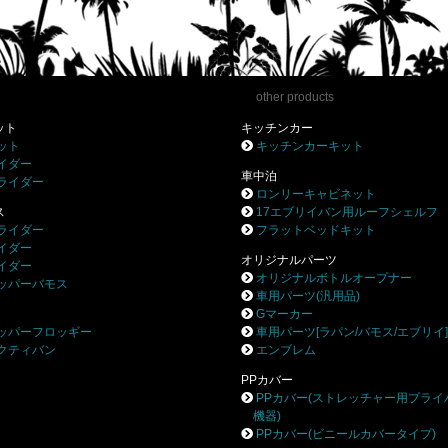
other products
ット
キッチンカー
ット
キッチンカーキット
イダー
車中泊
ライダー
ロンリーキャビネット
ス
17エブリイバン用ルーフシェルフ
ライダー
フラットベッドキット
イダー
オリジナルパーツ
イダー
オリジナルボトルオープナー
ッパーバモス
車用パーツ(汎用品)
Gマーカー
ッパーフロッギー
車用パーツ[ラパン/バモス/エブリイ
クティバン
エンブレム
PPカバー
PPカバー(ストレッチャー用プライ
機器)
PPカバー(ビニールカバータイプ)