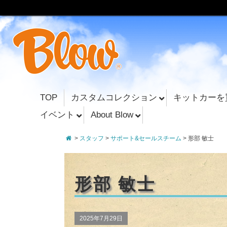
TOP
カスタムコレクション
キットカーを
イベント
About Blow
>
スタッフ
>
サポート&セールスチーム
>
形部 敏士
形部 敏士
2025年7月29日