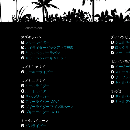
custom car
.
スズキラパン
ダイハツゼ
フリーライダー
シェルキ
ハイライダーピックアップ660
ロックラ
キャルペッパーラパン
ファニー
キャルペッパーキャロット
ホンダバモ
スズキキャリイ
イージー
ウーキーライダー
スローラ
サーフラ
スズキエブリイ
キャルペ
クールライダー
ルートライダー
その他
キャルワーカー
キャルペ
ブギーライダー DA64
キャルア
ブギーライダーワゴン車ベース
ブギーライダー DA17
トヨタハイエース
パパライダー