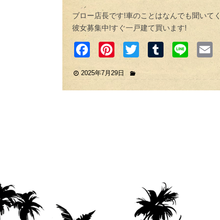
ブロー店長です!車のことはなんでも聞いてく
彼女募集中!すぐ一戸建て買います!
F
Pi
T
T
Li
a
nt
wi
u
n
2025年7月29日
c
er
tt
m
e
e
e
er
bl
b
st
r
o
o
k