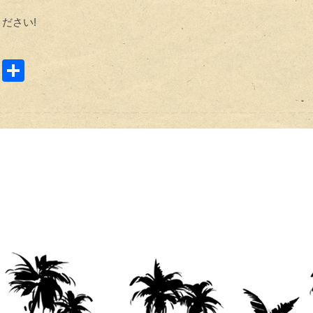
ださい!
E
共
m
有
ail