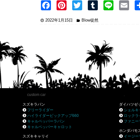
F
Pi
T
T
Li
E
a
nt
wi
u
n
2022年1月15日
Blow徒然
c
er
tt
m
e
ai
e
e
er
bl
b
st
r
o
o
k
custom car
.
スズキラパン
ダイハツゼ
フリーライダー
シェルキ
ハイライダーピックアップ660
ロックラ
キャルペッパーラパン
ファニー
キャルペッパーキャロット
ホンダバモ
スズキキャリイ
イージー