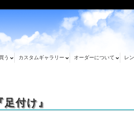
買う
カスタムギャラリー
オーダーについて
レ
『足付け』