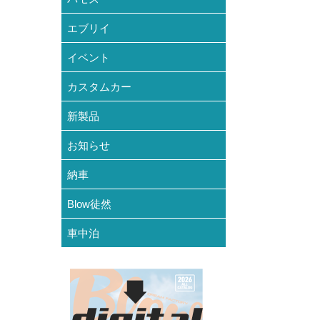
エブリイ
イベント
カスタムカー
新製品
お知らせ
納車
Blow徒然
車中泊