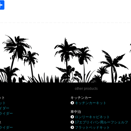
共
m
有
l
other products
ット
キッチンカー
ット
キッチンカーキット
イダー
車中泊
ライダー
ロンリーキャビネット
ス
17エブリイバン用ルーフシェルフ
ライダー
フラットベッドキット