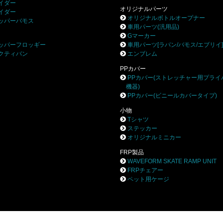
イダー
オリジナルパーツ
イダー
オリジナルボトルオープナー
ッパーバモス
車用パーツ(汎用品)
Gマーカー
ッパーフロッギー
車用パーツ[ラパン/バモス/エブリイ
クティバン
エンブレム
PPカバー
PPカバー(ストレッチャー用プライ
機器)
PPカバー(ビニールカバータイプ)
小物
Tシャツ
ステッカー
オリジナルミニカー
FRP製品
WAVEFORM SKATE RAMP UNIT
FRPチェアー
ペット用ケージ
株式会社ブロー
〒252-0244 相模原市中央区田名8531-3