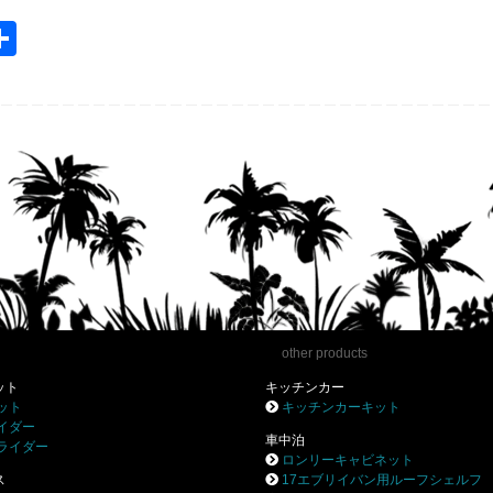
共
m
有
l
other products
ット
キッチンカー
ット
キッチンカーキット
イダー
車中泊
ライダー
ロンリーキャビネット
ス
17エブリイバン用ルーフシェルフ