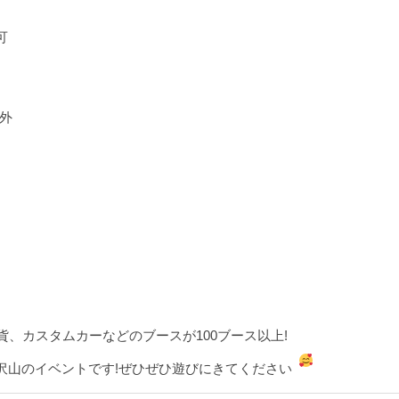
可
3外
リカン雑貨、カスタムカーなどのブースが100ブース以上!
沢山のイベントです!ぜひぜひ遊びにきてください