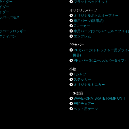
ライダー
フラットベッドキット
イダー
オリジナルパーツ
イダー
オリジナルボトルオープナー
ッパーバモス
車用パーツ(汎用品)
Gマーカー
ッパーフロッギー
車用パーツ[ラパン/バモス/エブリイ
クティバン
エンブレム
PPカバー
PPカバー(ストレッチャー用プライ
機器)
PPカバー(ビニールカバータイプ)
小物
Tシャツ
ステッカー
オリジナルミニカー
FRP製品
WAVEFORM SKATE RAMP UNIT
FRPチェアー
ペット用ケージ