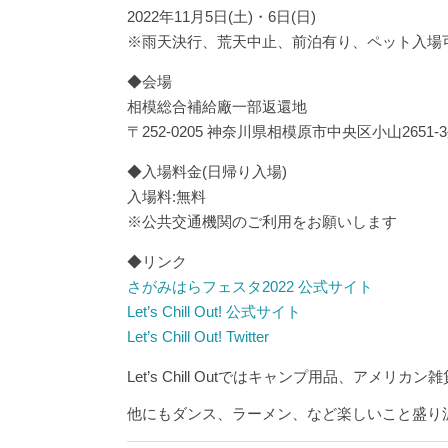
2022年11月5日(土)・6日(日)
※雨天決行、荒天中止、前泊有り、ペット入場
◆会場
相模総合補給廠一部返還地
〒252-0205 神奈川県相模原市中央区小山2651-
◆入場料金(日帰り入場)
入場料:無料
※公共交通機関のご利用をお願いします
◆リンク
さがみはらフェスタ2022 公式サイト
Let’s Chill Out! 公式サイト
Let’s Chill Out! Twitter
Let’s Chill Outではキャンプ用品、アメ
他にもダンス、ラーメン、など楽しいこと盛り