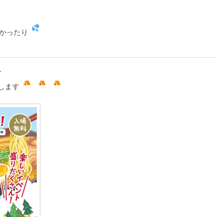
かったり
、
します