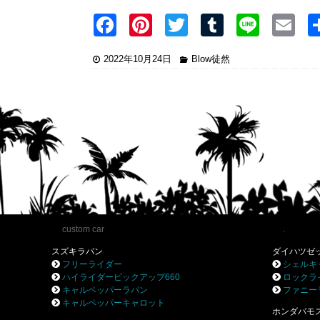
F
Pi
T
T
Li
E
a
nt
wi
u
n
2022年10月24日
Blow徒然
c
er
tt
m
e
ai
e
e
er
bl
b
st
r
o
o
k
custom car
.
スズキラパン
ダイハツゼ
フリーライダー
シェルキ
ハイライダーピックアップ660
ロックラ
キャルペッパーラパン
ファニー
キャルペッパーキャロット
ホンダバモ