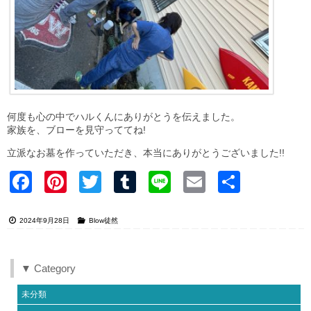
何度も心の中でハルくんにありがとうを伝えました。
家族を、ブローを見守っててね!
立派なお墓を作っていただき、本当にありがとうございました!!
Faceb
Pinter
Twitter
Tumblr
Line
Email
共有
ook
est
2024年9月28日
Blow徒然
▼ Category
未分類