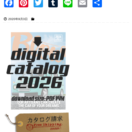
Faceb
Pinter
Twitter
Tumblr
Line
Email
共有
ook
est
2020年9月3日