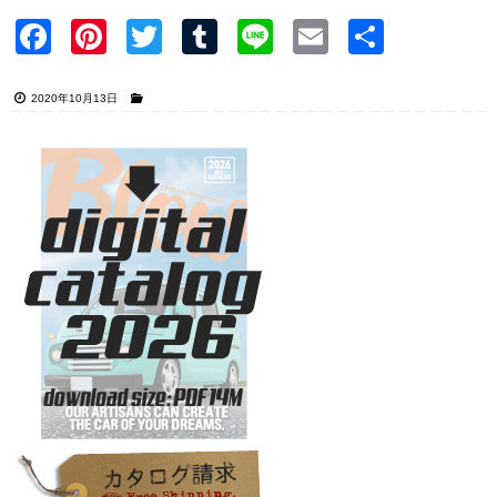
Faceb
Pinter
Twitter
Tumblr
Line
Email
共有
ook
est
2020年10月13日