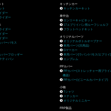
ット
キッチンカー
ット
キッチンカーキット
イダー
車中泊
ライダー
ロンリーキャビネット
ス
17エブリイバン用ルーフシェルフ
ライダー
フラットベッドキット
イダー
オリジナルパーツ
イダー
オリジナルボトルオープナー
ッパーバモス
車用パーツ(汎用品)
Gマーカー
ッパーフロッギー
車用パーツ[ラパン/バモス/エブリイ
クティバン
エンブレム
PPカバー
PPカバー(ストレッチャー用プライ
機器)
PPカバー(ビニールカバータイプ)
小物
Tシャツ
ステッカー
オリジナルミニカー
FRP製品