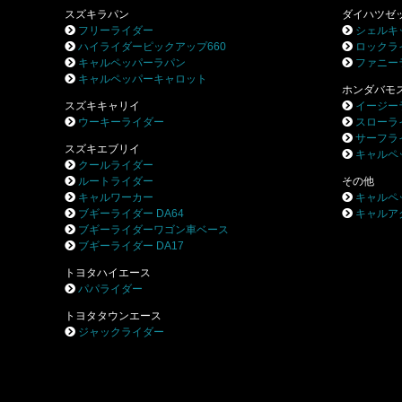
スズキラパン
ダイハツゼ
フリーライダー
シェルキ
ハイライダーピックアップ660
ロックラ
キャルペッパーラパン
ファニー
キャルペッパーキャロット
ホンダバモ
スズキキャリイ
イージー
ウーキーライダー
スローラ
サーフラ
スズキエブリイ
キャルペ
クールライダー
ルートライダー
その他
キャルワーカー
キャルペ
ブギーライダー DA64
キャルア
ブギーライダーワゴン車ベース
ブギーライダー DA17
トヨタハイエース
パパライダー
トヨタタウンエース
ジャックライダー