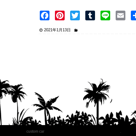
F
Pi
T
T
Li
E
a
nt
wi
u
n
2021年1月13日
c
er
tt
m
e
ai
e
e
er
bl
b
st
r
o
o
k
custom car
.