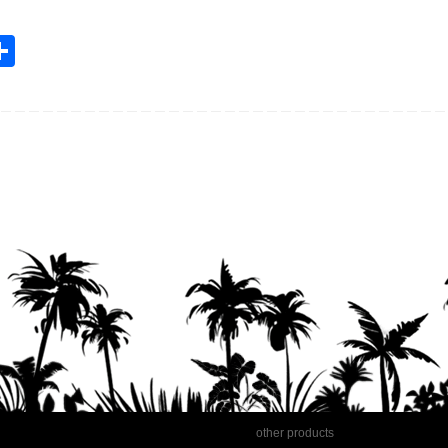
共
m
有
l
other products