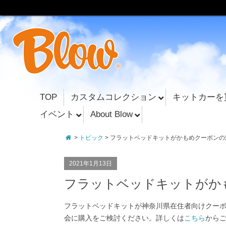
TOP
カスタムコレクション
キットカーを
イベント
About Blow
>
トピック
> フラットベッドキットがかもめクーポン
2021年1月13日
フラットベッドキットがか
フラットベッドキットが神奈川県在住者向けクー
会に購入をご検討ください。詳しくは
こちら
から