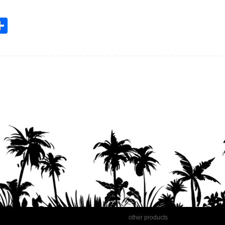
共
m
有
l
other products