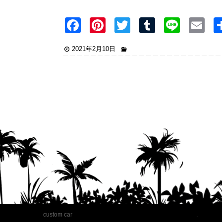
F
Pi
T
T
Li
E
a
nt
wi
u
n
2021年2月10日
c
er
tt
m
e
ai
e
e
er
bl
b
st
r
o
o
k
custom car
.