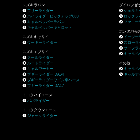
スズキラパン
ダイハツゼ
フリーライダー
シェルキ
ハイライダーピックアップ660
ロックラ
キャルペッパーラパン
ファニー
キャルペッパーキャロット
ホンダバモ
スズキキャリイ
イージー
ウーキーライダー
スローラ
サーフラ
スズキエブリイ
キャルペ
クールライダー
ルートライダー
その他
キャルワーカー
キャルペ
ブギーライダー DA64
キャルア
ブギーライダーワゴン車ベース
ブギーライダー DA17
トヨタハイエース
パパライダー
トヨタタウンエース
ジャックライダー