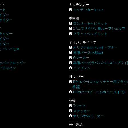
ット
キッチンカー
ット
キッチンカーキット
イダー
車中泊
ライダー
ロンリーキャビネット
ス
17エブリイバン用ルーフシェルフ
ライダー
フラットベッドキット
イダー
オリジナルパーツ
イダー
オリジナルボトルオープナー
ッパーバモス
車用パーツ(汎用品)
Gマーカー
ッパーフロッギー
車用パーツ[ラパン/バモス/エブリイ
クティバン
エンブレム
PPカバー
PPカバー(ストレッチャー用プライ
機器)
PPカバー(ビニールカバータイプ)
小物
Tシャツ
ステッカー
オリジナルミニカー
FRP製品