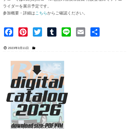
ライダーを展示予定です。
参加概要・詳細は
こちら
からご確認ください。
Faceb
Pinter
Twitter
Tumblr
Line
Email
共有
ook
est
2023年3月11日