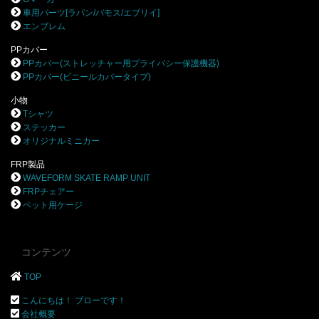
車用パーツ[ラパン/バモス/エブリイ]
エンブレム
PPカバー
PPカバー(ストレッチャー用プライバシー保護機器)
PPカバー(ビニールカバータイプ)
小物
Tシャツ
ステッカー
オリジナルミニカー
FRP製品
WAVEFORM SKATE RAMP UNIT
FRPチェアー
ペット用ケージ
コンテンツ
TOP
こんにちは！ ブローです！
会社概要