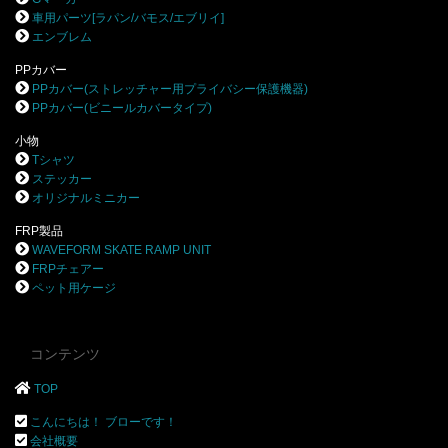
車用パーツ[ラパン/バモス/エブリイ]
エンブレム
PPカバー
PPカバー(ストレッチャー用プライバシー保護機器)
PPカバー(ビニールカバータイプ)
小物
Tシャツ
ステッカー
オリジナルミニカー
FRP製品
WAVEFORM SKATE RAMP UNIT
FRPチェアー
ペット用ケージ
コンテンツ
TOP
こんにちは！ ブローです！
会社概要