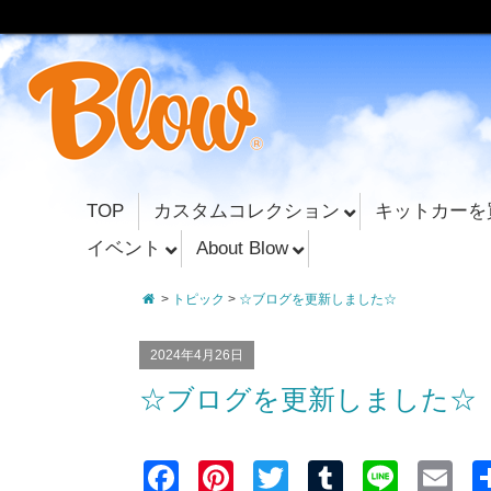
TOP
カスタムコレクション
キットカーを
イベント
About Blow
>
トピック
>
☆ブログを更新しました☆
2024年4月26日
☆ブログを更新しました☆
F
Pi
T
T
Li
E