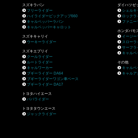
スズキラパン
ダイハツゼ
フリーライダー
シェルキ
ハイライダーピックアップ660
ロックラ
キャルペッパーラパン
ファニー
キャルペッパーキャロット
ホンダバモ
スズキキャリイ
イージー
ウーキーライダー
スローラ
サーフラ
スズキエブリイ
キャルペ
クールライダー
ルートライダー
その他
キャルワーカー
キャルペ
ブギーライダー DA64
キャルア
ブギーライダーワゴン車ベース
ブギーライダー DA17
トヨタハイエース
パパライダー
トヨタタウンエース
ジャックライダー