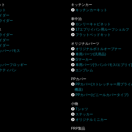
ット
キッチンカー
ット
キッチンカーキット
イダー
車中泊
ライダー
ロンリーキャビネット
ス
17エブリイバン用ルーフシェルフ
ライダー
フラットベッドキット
イダー
オリジナルパーツ
イダー
オリジナルボトルオープナー
ッパーバモス
車用パーツ(汎用品)
Gマーカー
ッパーフロッギー
車用パーツ[ラパン/バモス/エブリイ
クティバン
エンブレム
PPカバー
PPカバー(ストレッチャー用プライ
機器)
PPカバー(ビニールカバータイプ)
小物
Tシャツ
ステッカー
オリジナルミニカー
FRP製品