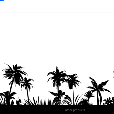
m
有
l
other products