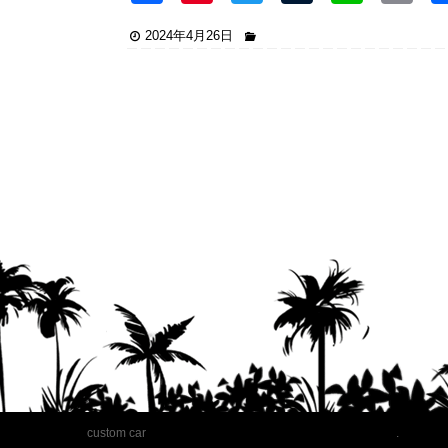
a
nt
wi
u
n
2024年4月26日
c
er
tt
m
e
ai
e
e
er
bl
b
st
r
o
o
k
custom car
.