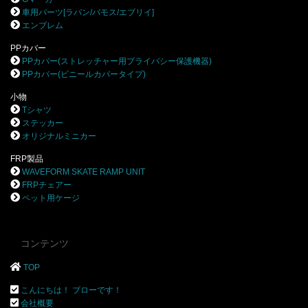
車用パーツ[ラパン/バモス/エブリイ]
エンブレム
PPカバー
PPカバー(ストレッチャー用プライバシー保護機器)
PPカバー(ビニールカバータイプ)
小物
Tシャツ
ステッカー
オリジナルミニカー
FRP製品
WAVEFORM SKATE RAMP UNIT
FRPチェアー
ペット用ケージ
コンテンツ
TOP
こんにちは！ ブローです！
会社概要