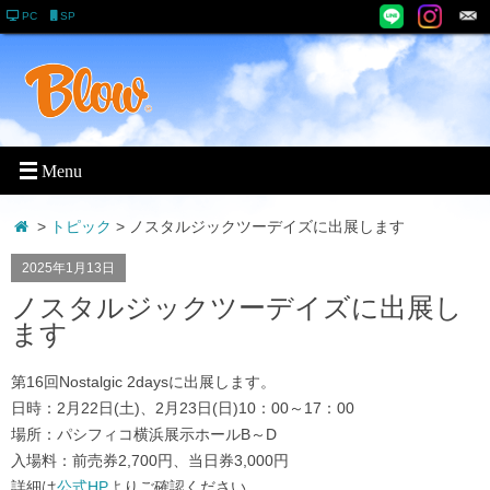
PC
SP
>
トピック
> ノスタルジックツーデイズに出展します
2025年1月13日
ノスタルジックツーデイズに出展し
ます
第16回Nostalgic 2daysに出展します。
日時：2月22日(土)、2月23日(日)10：00～17：00
場所：パシフィコ横浜展示ホールB～D
入場料：前売券2,700円、当日券3,000円
詳細は
公式HP
よりご確認ください。