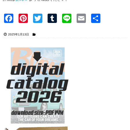
Faceb
Pinter
Twitter
Tumblr
Line
Email
共有
ook
est
2025年1月13日